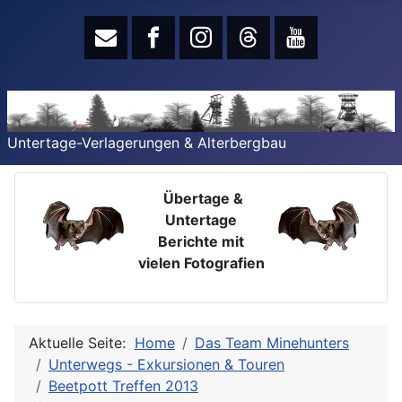
Untertage-Verlagerungen & Alterbergbau
Übertage &
Untertage
Berichte mit
vielen Fotografien
Aktuelle Seite:
Home
Das Team Minehunters
Unterwegs - Exkursionen & Touren
Beetpott Treffen 2013