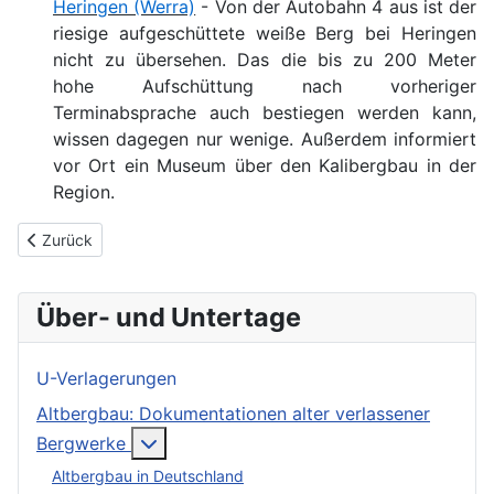
Heringen (Werra)
- Von der Autobahn 4 aus ist der
riesige aufgeschüttete weiße Berg bei Heringen
nicht zu übersehen. Das die bis zu 200 Meter
hohe Aufschüttung nach vorheriger
Terminabsprache auch bestiegen werden kann,
wissen dagegen nur wenige. Außerdem informiert
vor Ort ein Museum über den Kalibergbau in der
Region.
Vorheriger Beitrag: Grube Fortuna
Zurück
Über- und Untertage
U-Verlagerungen
Altbergbau: Dokumentationen alter verlassener
More about: Altbergbau: Dokumentation
Bergwerke
Altbergbau in Deutschland