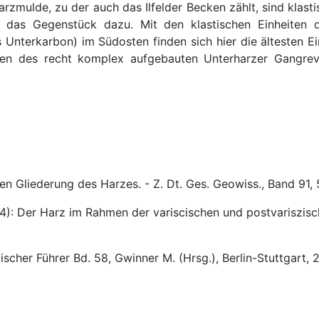
rzmulde, zu der auch das Ilfelder Becken zählt, sind klast
de das Gegenstück dazu. Mit den klastischen Einheiten 
nterkarbon) im Südosten finden sich hier die ältesten Ein
n des recht komplex aufgebauten Unterharzer Gangrevi
en Gliederung des Harzes. - Z. Dt. Ges. Geowiss., Band 91,
94): Der Harz im Rahmen der variscischen und postvariszis
scher Führer Bd. 58, Gwinner M. (Hrsg.), Berlin-Stuttgart, 