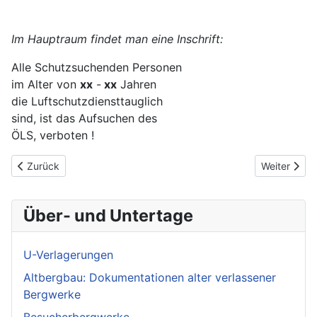
Im Hauptraum findet man eine Inschrift:
Alle Schutzsuchenden Personen
im Alter von
xx
-
xx
Jahren
die Luftschutzdiensttauglich
sind, ist das Aufsuchen des
ÖLS, verboten !
Vorheriger Beitrag: Steinbruch Werksluftschutzstollen
Nächster Be
Zurück
Weiter
Über- und Untertage
U-Verlagerungen
Altbergbau: Dokumentationen alter verlassener
Bergwerke