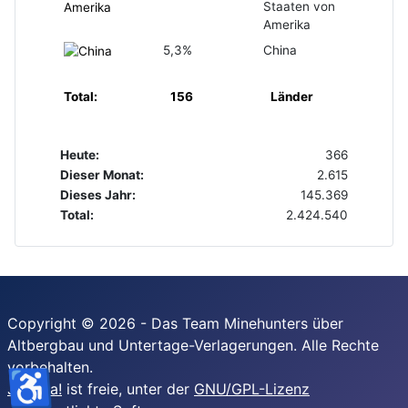
Staaten von
Amerika
5,3%
China
Total:
156
Länder
Heute:
366
Dieser Monat:
2.615
Dieses Jahr:
145.369
Total:
2.424.540
Copyright © 2026 - Das Team Minehunters über
Altbergbau und Untertage-Verlagerungen. Alle Rechte
vorbehalten.
♿
Joomla!
ist freie, unter der
GNU/GPL-Lizenz