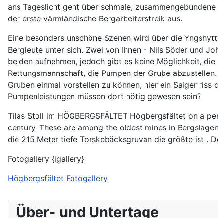
ans Tageslicht geht über schmale, zusammengebundene Le
der erste värmländische Bergarbeiterstreik aus.
Eine besonders unschöne Szenen wird über die Yngshytte
Bergleute unter sich. Zwei von Ihnen - Nils Söder und Jo
beiden aufnehmen, jedoch gibt es keine Möglichkeit, di
Rettungsmannschaft, die Pumpen der Grube abzustellen.
Gruben einmal vorstellen zu können, hier ein Saiger ris
Pumpenleistungen müssen dort nötig gewesen sein?
Tilas Stoll im HÖGBERGSFÄLTET Högbergsfältet on a peni
century. These are among the oldest mines in Bergslagen
die 215 Meter tiefe Torskebäcksgruvan die größte ist .
Fotogallery {igallery}
Högbergsfältet Fotogallery
Über- und Untertage