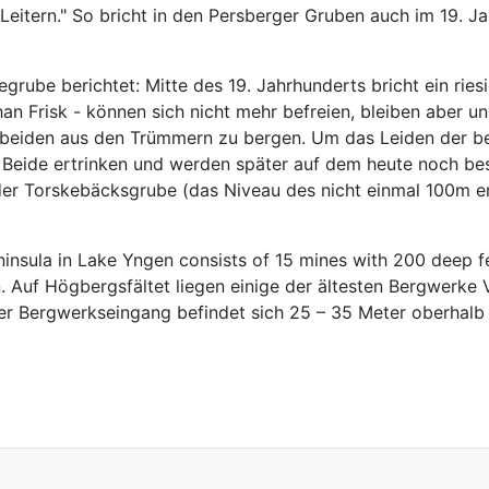
itern." So bricht in den Persberger Gruben auch im 19. J
grube berichtet: Mitte des 19. Jahrhunderts bricht ein ri
han Frisk - können sich nicht mehr befreien, bleiben aber 
e beiden aus den Trümmern zu bergen. Um das Leiden der be
 Beide ertrinken und werden später auf dem heute noch be
s der Torskebäcksgrube (das Niveau des nicht einmal 100m 
nsula in Lake Yngen consists of 15 mines with 200 deep f
. Auf Högbergsfältet liegen einige der ältesten Bergwerke 
 Der Bergwerkseingang befindet sich 25 – 35 Meter oberhal