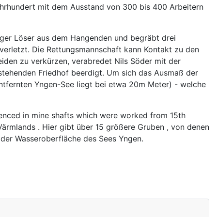
ahrhundert mit dem Ausstand von 300 bis 400 Arbeitern
esiger Löser aus dem Hangenden und begräbt drei
unverletzt. Die Rettungsmannschaft kann Kontakt zu den
iden zu verkürzen, verabredet Nils Söder mit der
stehenden Friedhof beerdigt. Um sich das Ausmaß der
entfernten Yngen-See liegt bei etwa 20m Meter) - welche
enced in mine shafts which were worked from 15th
Värmlands . Hier gibt über 15 größere Gruben , von denen
b der Wasseroberfläche des Sees Yngen.