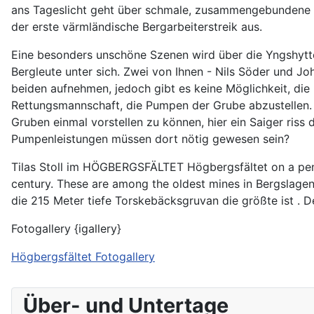
ans Tageslicht geht über schmale, zusammengebundene Le
der erste värmländische Bergarbeiterstreik aus.
Eine besonders unschöne Szenen wird über die Yngshytte
Bergleute unter sich. Zwei von Ihnen - Nils Söder und Jo
beiden aufnehmen, jedoch gibt es keine Möglichkeit, di
Rettungsmannschaft, die Pumpen der Grube abzustellen.
Gruben einmal vorstellen zu können, hier ein Saiger ris
Pumpenleistungen müssen dort nötig gewesen sein?
Tilas Stoll im HÖGBERGSFÄLTET Högbergsfältet on a peni
century. These are among the oldest mines in Bergslagen
die 215 Meter tiefe Torskebäcksgruvan die größte ist .
Fotogallery {igallery}
Högbergsfältet Fotogallery
Über- und Untertage