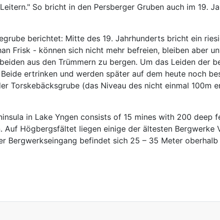
itern." So bricht in den Persberger Gruben auch im 19. J
grube berichtet: Mitte des 19. Jahrhunderts bricht ein ri
han Frisk - können sich nicht mehr befreien, bleiben aber 
e beiden aus den Trümmern zu bergen. Um das Leiden der be
 Beide ertrinken und werden später auf dem heute noch be
s der Torskebäcksgrube (das Niveau des nicht einmal 100m 
nsula in Lake Yngen consists of 15 mines with 200 deep f
. Auf Högbergsfältet liegen einige der ältesten Bergwerke 
 Der Bergwerkseingang befindet sich 25 – 35 Meter oberhal