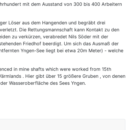
ahrhundert mit dem Ausstand von 300 bis 400 Arbeitern
esiger Löser aus dem Hangenden und begräbt drei
unverletzt. Die Rettungsmannschaft kann Kontakt zu den
iden zu verkürzen, verabredet Nils Söder mit der
stehenden Friedhof beerdigt. Um sich das Ausmaß der
entfernten Yngen-See liegt bei etwa 20m Meter) - welche
enced in mine shafts which were worked from 15th
Värmlands . Hier gibt über 15 größere Gruben , von denen
b der Wasseroberfläche des Sees Yngen.