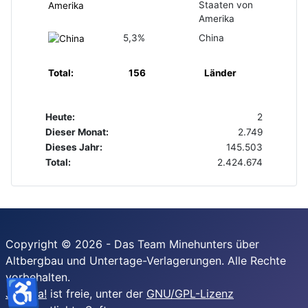
Staaten von
Amerika
5,3%
China
Total:
156
Länder
Heute:
2
Dieser Monat:
2.749
Dieses Jahr:
145.503
Total:
2.424.674
Copyright © 2026 - Das Team Minehunters über
Altbergbau und Untertage-Verlagerungen. Alle Rechte
vorbehalten.
♿
Joomla!
ist freie, unter der
GNU/GPL-Lizenz