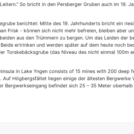
itern." So bricht in den Persberger Gruben auch im 19. J
grube berichtet: Mitte des 19. Jahrhunderts bricht ein ri
han Frisk - können sich nicht mehr befreien, bleiben aber 
e beiden aus den Trümmern zu bergen. Um das Leiden der be
 Beide ertrinken und werden später auf dem heute noch be
s der Torskebäcksgrube (das Niveau des nicht einmal 100m 
nsula in Lake Yngen consists of 15 mines with 200 deep f
. Auf Högbergsfältet liegen einige der ältesten Bergwerke 
 Der Bergwerkseingang befindet sich 25 – 35 Meter oberhal