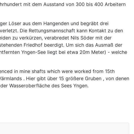
ahrhundert mit dem Ausstand von 300 bis 400 Arbeitern
esiger Löser aus dem Hangenden und begräbt drei
unverletzt. Die Rettungsmannschaft kann Kontakt zu den
iden zu verkürzen, verabredet Nils Söder mit der
stehenden Friedhof beerdigt. Um sich das Ausmaß der
entfernten Yngen-See liegt bei etwa 20m Meter) - welche
enced in mine shafts which were worked from 15th
Värmlands . Hier gibt über 15 größere Gruben , von denen
b der Wasseroberfläche des Sees Yngen.