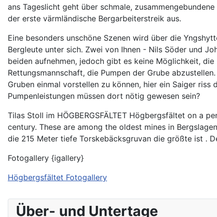
ans Tageslicht geht über schmale, zusammengebundene Le
der erste värmländische Bergarbeiterstreik aus.
Eine besonders unschöne Szenen wird über die Yngshytte
Bergleute unter sich. Zwei von Ihnen - Nils Söder und Jo
beiden aufnehmen, jedoch gibt es keine Möglichkeit, di
Rettungsmannschaft, die Pumpen der Grube abzustellen.
Gruben einmal vorstellen zu können, hier ein Saiger ris
Pumpenleistungen müssen dort nötig gewesen sein?
Tilas Stoll im HÖGBERGSFÄLTET Högbergsfältet on a peni
century. These are among the oldest mines in Bergslagen
die 215 Meter tiefe Torskebäcksgruvan die größte ist .
Fotogallery {igallery}
Högbergsfältet Fotogallery
Über- und Untertage