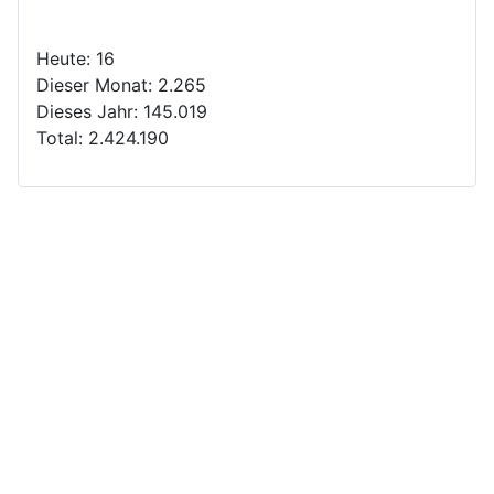
Heute:
16
Dieser Monat:
2.265
Dieses Jahr:
145.019
Total:
2.424.190
Copyright © 2026 - Das Team Minehunters über
Altbergbau und Untertage-Verlagerungen. Alle Rechte
vorbehalten.
Joomla!
ist freie, unter der
GNU/GPL-Lizenz
veröffentlichte Software.