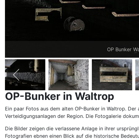
OP Bunker Wa
OP-Bunker in Waltrop
Ein paar Fotos aus dem alten OP-Bunker in Waltrop. Der a
Verteidigungsanlagen der Region. Die Fotogalerie dokume
Die Bilder zeigen die verlassene Anlage in ihrer ursprün
Fotografien ebnen einen Blick auf die historische Bedeut