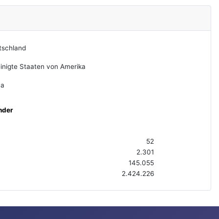
tschland
inigte Staaten von Amerika
na
nder
52
2.301
145.055
2.424.226