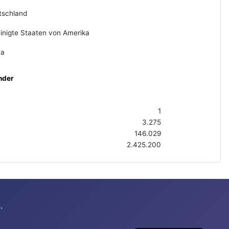
tschland
inigte Staaten von Amerika
na
nder
1
3.275
146.029
2.425.200
.