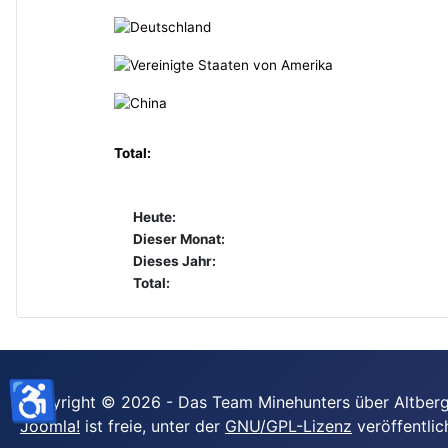
Total:
Heute:
Dieser Monat:
Dieses Jahr:
Total:
♿
Copyright © 2026 - Das Team Minehunters über Altberg
Joomla!
ist freie, unter der
GNU/GPL-Lizenz
veröffentlic