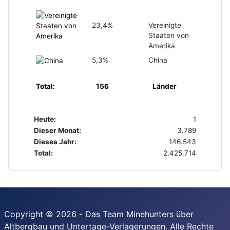
23,4%
Vereinigte
Staaten von
Amerika
5,3%
China
Total:
156
Länder
Heute:
1
Dieser Monat:
3.789
Dieses Jahr:
146.543
Total:
2.425.714
Copyright © 2026 - Das Team Minehunters über
Altbergbau und Untertage-Verlagerungen. Alle Rechte