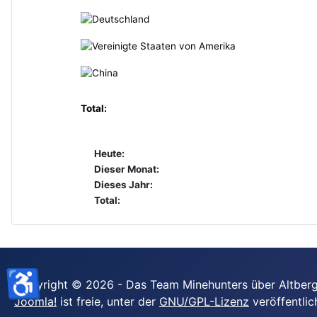
Total:
Heute:
Dieser Monat:
Dieses Jahr:
Total:
♿
Copyright © 2026 - Das Team Minehunters über Altberg
Joomla!
ist freie, unter der
GNU/GPL-Lizenz
veröffentlic