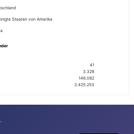
tschland
inigte Staaten von Amerika
na
nder
41
3.328
146.082
2.425.253
.