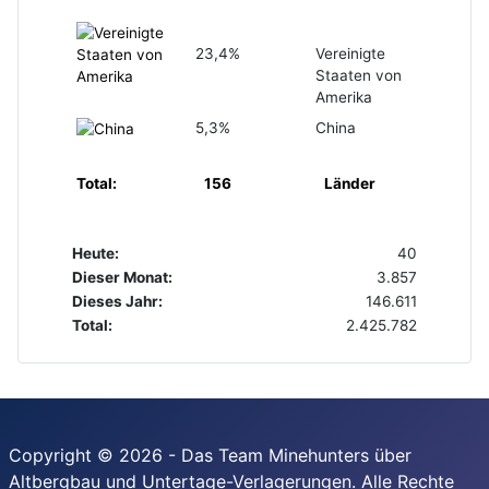
23,4%
Vereinigte
Staaten von
Amerika
5,3%
China
Total:
156
Länder
Heute:
40
Dieser Monat:
3.857
Dieses Jahr:
146.611
Total:
2.425.782
Copyright © 2026 - Das Team Minehunters über
Altbergbau und Untertage-Verlagerungen. Alle Rechte