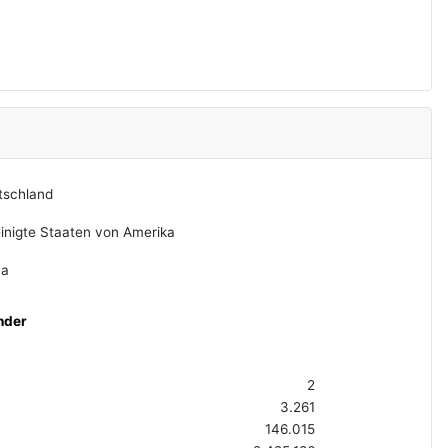
tschland
inigte Staaten von Amerika
na
nder
2
3.261
146.015