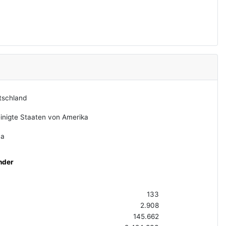
tschland
inigte Staaten von Amerika
na
nder
133
2.908
145.662