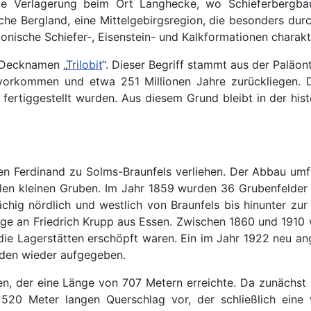
die Verlagerung beim Ort Langhecke, wo Schieferbergba
che Bergland, eine Mittelgebirgsregion, die besonders dur
bonische Schiefer-, Eisenstein- und Kalkformationen charak
 Decknamen „
Trilobit
“. Dieser Begriff stammt aus der Paläon
 vorkommen und etwa 251 Millionen Jahre zurückliegen. 
e fertiggestellt wurden. Aus diesem Grund bleibt in der hi
 Ferdinand zu Solms-Braunfels verliehen. Der Abbau umfa
len kleinen Gruben. Im Jahr 1859 wurden 36 Grubenfelder 
hig nördlich und westlich von Braunfels bis hinunter zur 
age an Friedrich Krupp aus Essen. Zwischen 1860 und 1910
die Lagerstätten erschöpft waren. Ein im Jahr 1922 neu an
ünden wieder aufgegeben.
en, der eine Länge von 707 Metern erreichte. Da zunächst 
20 Meter langen Querschlag vor, der schließlich eine wi