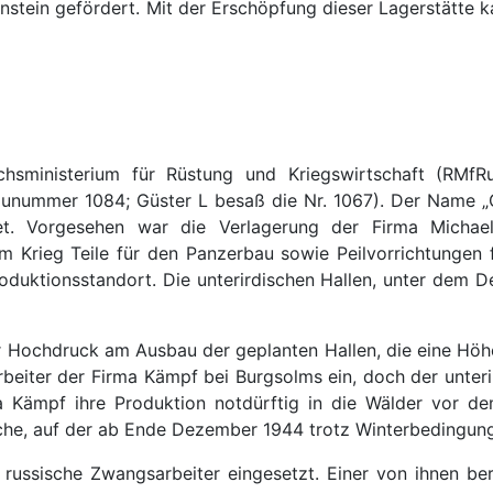
nstein gefördert. Mit der Erschöpfung dieser Lagerstätte k
nisterium für Rüstung und Kriegswirtschaft (RMfRuK) 
nummer 1084; Güster L besaß die Nr. 1067). Der Name „Güs
biet. Vorgesehen war die Verlagerung der Firma Mich
m Krieg Teile für den Panzerbau sowie Peilvorrichtungen 
oduktionsstandort. Die unterirdischen Hallen, unter dem 
 Hochdruck am Ausbau der geplanten Hallen, die eine Höhe 
rbeiter der Firma Kämpf bei Burgsolms ein, doch der unte
 Kämpf ihre Produktion notdürftig in die Wälder vor de
che, auf der ab Ende Dezember 1944 trotz Winterbedingung
russische Zwangsarbeiter eingesetzt. Einer von ihnen ber