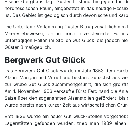
Eisenerzbergbaus lag. Güster L stand hingegen für 
nordhessischen Raum, eingebettet in das heutige Hessis
ist. Das Gebiet ist geologisch durch devonische und kar
Die Untertage-Verlagerung Güster B trug zusätzlich den
Meereslebewesen, die nur noch in versteinerter Form
untertägigen Hallen im Stollen Gut Glück, die jedoch ni
Güster B maßgeblich.
Bergwerk Gut Glück
Das Bergwerk Gut Glück wurde im Jahr 1853 dem Fürsten
Alaun, Mangan und Vitriol und bestand zunächst aus vie
zur Grube Gut Glück zusammengeführt, die sich großfläc
Am 1. November 1906 verkaufte Fürst Ferdinand die Anl
Salze über den sogenannten Alsenstollen gefördert, bis 
wurde bereits nach kurzer Zeit aus wirtschaftlichen Gr
Erst 1936 wurde ein neuer Gut Glück-Stollen vorgetrieb
Lagerstätten gefunden wurden, trieb man 1939 einen 5