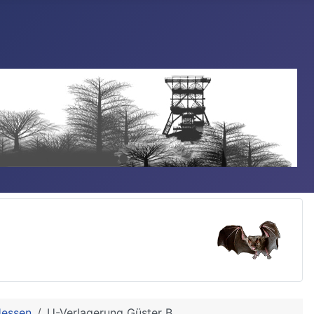
Hessen
U-Verlagerung Güster B