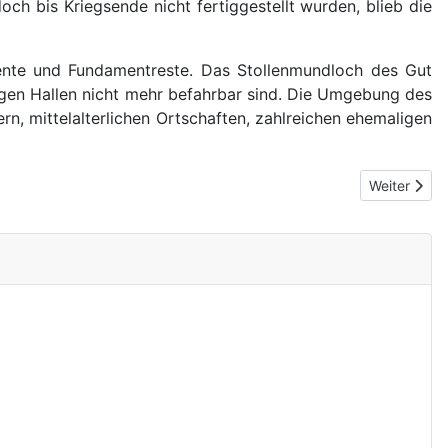
doch bis Kriegsende nicht fertiggestellt wurden, blieb die
mente und Fundamentreste. Das Stollenmundloch des Gut
gigen Hallen nicht mehr befahrbar sind. Die Umgebung des
n, mittelalterlichen Ortschaften, zahlreichen ehemaligen
Nächster Bei
Weiter