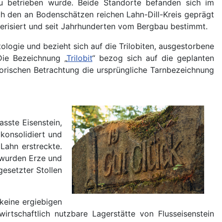
u betrieben wurde. Beide Standorte befanden sich im
ch den an Bodenschätzen reichen Lahn-Dill-Kreis geprägt
terisiert und seit Jahrhunderten vom Bergbau bestimmt.
tologie und bezieht sich auf die Trilobiten, ausgestorbene
Die Bezeichnung „
Trilobit
“ bezog sich auf die geplanten
storischen Betrachtung die ursprüngliche Tarnbezeichnung
sste Eisenstein,
konsolidiert und
Lahn erstreckte.
 wurden Erze und
gesetzter Stollen
keine ergiebigen
rtschaftlich nutzbare Lagerstätte von Flusseisenstein