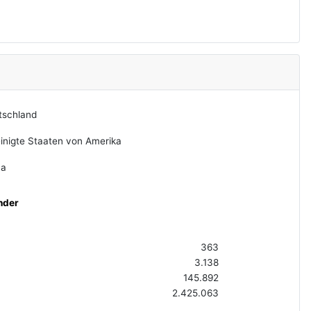
tschland
inigte Staaten von Amerika
na
nder
363
3.138
145.892
2.425.063