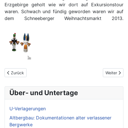
Erzgebirge geholt wie wir dort auf Exkursionstour
waren. Schwach und fündig geworden waren wir auf
dem Schneeberger Weihnachtsmarkt 2013.
Vorheriger Beitrag: Pyramide mit Bergmann
Nächster Bei
Zurück
Weiter
Über- und Untertage
U-Verlagerungen
Altbergbau: Dokumentationen alter verlassener
Bergwerke