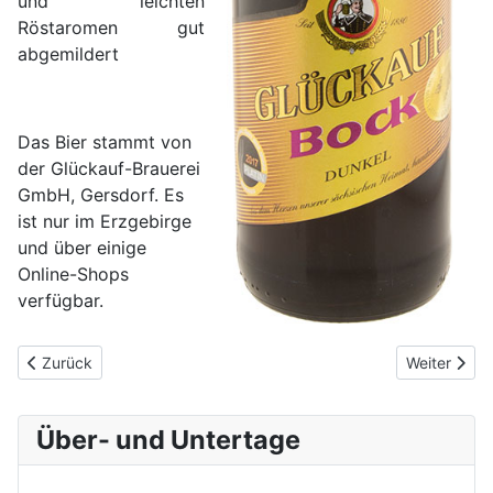
und leichten
Röstaromen gut
abgemildert
Das Bier stammt von
der Glückauf-Brauerei
GmbH, Gersdorf. Es
ist nur im Erzgebirge
und über einige
Online-Shops
verfügbar.
Vorheriger Beitrag: Ybnstoker BSG Wismut Aue Hell Bier
Nächster Bei
Zurück
Weiter
Über- und Untertage