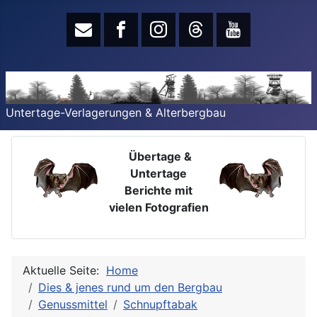
Untertage-Verlagerungen & Alterbergbau
Übertage &
Untertage
Berichte mit
vielen Fotografien
Aktuelle Seite:
Home
Dies & jenes rund um den Bergbau
Genussmittel
Schnupftabak