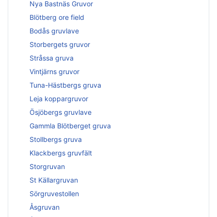
Nya Bastnäs Gruvor
Blötberg ore field
Bodås gruvlave
Storbergets gruvor
Stråssa gruva
Vintjärns gruvor
Tuna-Hästbergs gruva
Leja koppargruvor
Ösjöbergs gruvlave
Gammla Blötberget gruva
Stollbergs gruva
Klackbergs gruvfält
Storgruvan
St Källargruvan
Sörgruvestollen
Åsgruvan