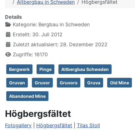
Altbergbau in Schweden
Högbergsfältet
Details
Kategorie:
Bergbau in Schweden
Erstellt: 30. Juli 2012
Zuletzt aktualisiert: 28. Dezember 2022
Zugriffe: 16170
Bergwerk
Pinge
Altbergbau Schweden
Gruvan
Gruvor
Gruvors
Gruva
Old Mine
Abandoned Mine
Högbergsfältet
Fotogallery
|
Högbergsfältet
|
Tilas Stoll