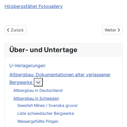
Högbergsfältet Fotogallery
Vorheriger Beitrag: Falu koppargruva
Nächster Be
Zurück
Weiter
Über- und Untertage
U-Verlagerungen
Altbergbau: Dokumentationen alter verlassener
More about: Altbergbau: Dokumentation
Bergwerke
Altbergbau in Deutschland
Altbergbau in Schweden
Swedish Mines / Svenska gruvor
Liste schwedischer Bergwerke
Wassergefüllte Pingen