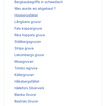
Bergbaubegriffe in schwedisch
Was wurde wo abgebaut ?
Högbergsfältet
Långbans gruvor
Falu koppargruva
Rika hoppets gruva
Ställbergsgruvan
Stripa gruva
Lekombergs gruva
Mossgruvan
Tombo isgruva
Källargruvan
Håksbergsfältet
Hällefors Silververk
Blanka Gruvor
Bastnäs Gruvor