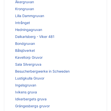
Åkergruvan
Krongruvan
Lilla Dammgruvan
Intrånget
Hedningagruvan
Dalkarlsberg - Viker 481
Bondgruvan
Bålsjöverket
Kaveltorp Gruvor
Sala Silvergruva
Besucherbergwerke in Schweden
Lustigkulla Gruvor
Ingelsgruvan
Ivikens gruva
Idkerbergets gruva
Grängesbergs gruvor