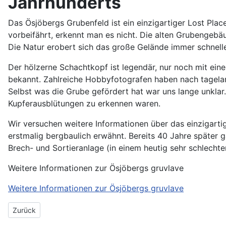
Jahrhunderts
Das Ösjöbergs Grubenfeld ist ein einzigartiger Lost Pla
vorbeifährt, erkennt man es nicht. Die alten Grubengeb
Die Natur erobert sich das große Gelände immer schnelle
Der hölzerne Schachtkopf ist legendär, nur noch mit ei
bekannt. Zahlreiche Hobbyfotografen haben nach tagelan
Selbst was die Grube gefördert hat war uns lange unkla
Kupferausblütungen zu erkennen waren.
Wir versuchen weitere Informationen über das einzigart
erstmalig bergbaulich erwähnt. Bereits 40 Jahre später
Brech- und Sortieranlage (in einem heutig sehr schlech
Weitere Informationen zur Ösjöbergs gruvlave
Weitere Informationen zur Ösjöbergs gruvlave
Vorheriger Beitrag: Gammla Blötberget gruva
Zurück