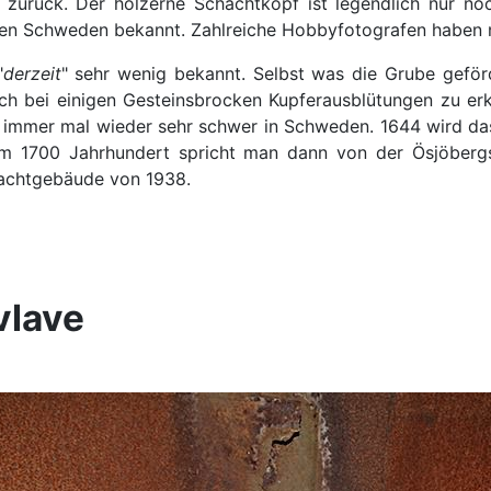
 zurück. Der hölzerne Schachtkopf ist legendlich nur no
nigen Schweden bekannt. Zahlreiche Hobbyfotografen haben
"
derzeit
" sehr wenig bekannt. Selbst was die Grube geför
uch bei einigen Gesteinsbrocken Kupferausblütungen zu er
 immer mal wieder sehr schwer in Schweden. 1644 wird das
m 1700 Jahrhundert spricht man dann von der Ösjöbergsg
hachtgebäude von 1938.
vlave