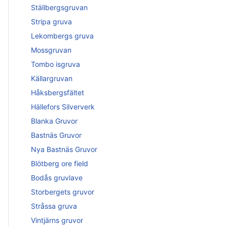
Ställbergsgruvan
Stripa gruva
Lekombergs gruva
Mossgruvan
Tombo isgruva
Källargruvan
Håksbergsfältet
Hällefors Silververk
Blanka Gruvor
Bastnäs Gruvor
Nya Bastnäs Gruvor
Blötberg ore field
Bodås gruvlave
Storbergets gruvor
Stråssa gruva
Vintjärns gruvor