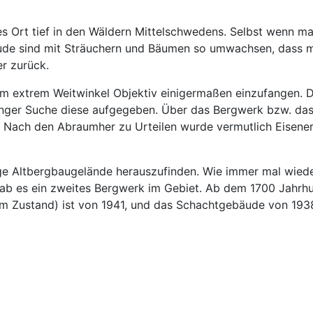
ces Ort tief in den Wäldern Mittelschwedens. Selbst wenn 
äude sind mit Sträuchern und Bäumen so umwachsen, dass ma
r zurück.
nem extrem Weitwinkel Objektiv einigermaßen einzufangen. 
ger Suche diese aufgegeben. Über das Bergwerk bzw. das Gr
r. Nach den Abraumher zu Urteilen wurde vermutlich Eisene
ige Altbergbaugelände herauszufinden. Wie immer mal wied
 gab es ein zweites Bergwerk im Gebiet. Ab dem 1700 Jahrh
tem Zustand) ist von 1941, und das Schachtgebäude von 193