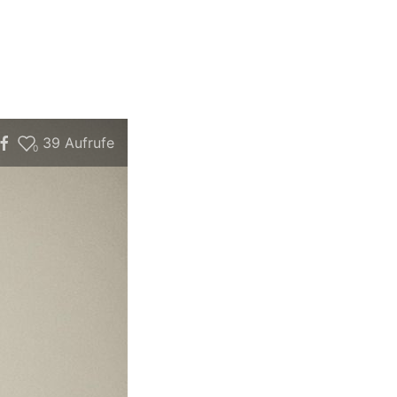
39
Aufrufe
0