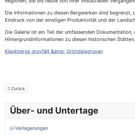
Regionen, die bis heute von ihrer industriellen Vergangen
Die Informationen zu diesen Bergwerken sind begrenzt, 
Eindruck von der einstigen Produktivität und der Landscha
Die Galerie ist ein Teil der umfassenden Dokumentation, d
Hintergrundinformationen zu diesen historischen Stätten.
Klackbergs gruvfält &amp; Gröndalsgruvan
Vorheriger Beitrag: Bålsjöverket
Zurück
Über- und Untertage
U-Verlagerungen