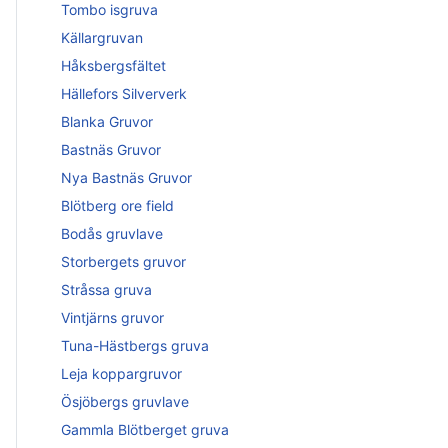
Tombo isgruva
Källargruvan
Håksbergsfältet
Hällefors Silververk
Blanka Gruvor
Bastnäs Gruvor
Nya Bastnäs Gruvor
Blötberg ore field
Bodås gruvlave
Storbergets gruvor
Stråssa gruva
Vintjärns gruvor
Tuna-Hästbergs gruva
Leja koppargruvor
Ösjöbergs gruvlave
Gammla Blötberget gruva