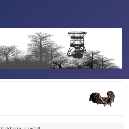
Klackbergs gruvfält