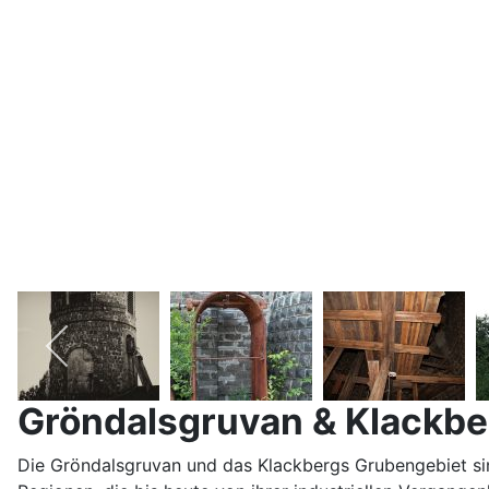
Gröndalsgruvan & Klackber
Die Gröndalsgruvan und das Klackbergs Grubengebiet sind