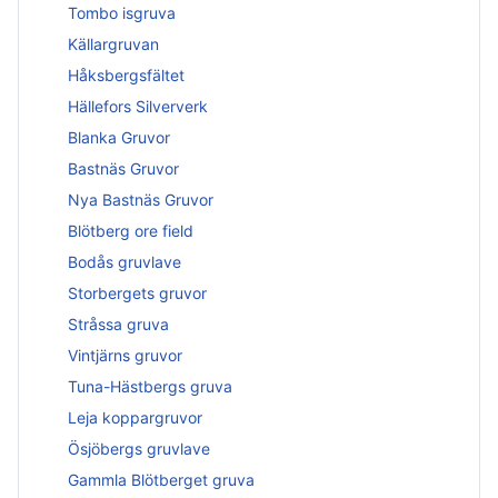
Tombo isgruva
Källargruvan
Håksbergsfältet
Hällefors Silververk
Blanka Gruvor
Bastnäs Gruvor
Nya Bastnäs Gruvor
Blötberg ore field
Bodås gruvlave
Storbergets gruvor
Stråssa gruva
Vintjärns gruvor
Tuna-Hästbergs gruva
Leja koppargruvor
Ösjöbergs gruvlave
Gammla Blötberget gruva