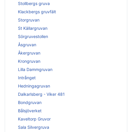
Stollbergs gruva
Klackbergs gruvfält
Storgruvan
St Källargruvan
Sörgruvestollen
Åsgruvan
Åkergruvan
Krongruvan
Lilla Dammgruvan
Intrånget
Hedningagruvan
Dalkarlsberg - Viker 481
Bondgruvan
Bålsjöverket
Kaveltorp Gruvor
Sala Silvergruva