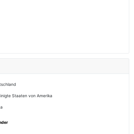
tschland
inigte Staaten von Amerika
na
nder