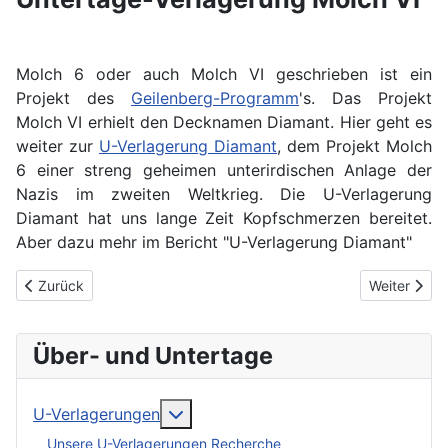
Molch 6 oder auch Molch VI geschrieben ist ein
Projekt des
Geilenberg-Programm
's. Das Projekt
Molch VI erhielt den Decknamen Diamant. Hier geht es
weiter zur
U-Verlagerung Diamant
, dem Projekt Molch
6 einer streng geheimen unterirdischen Anlage der
Nazis im zweiten Weltkrieg. Die U-Verlagerung
Diamant hat uns lange Zeit Kopfschmerzen bereitet.
Aber dazu mehr im Bericht "U-Verlagerung Diamant"
Vorheriger Beitrag: U-Verlagerung Truthahn
Nächster Be
Zurück
Weiter
Über- und Untertage
More about: U-Verlagerungen
U-Verlagerungen
Unsere U-Verlagerungen Recherche