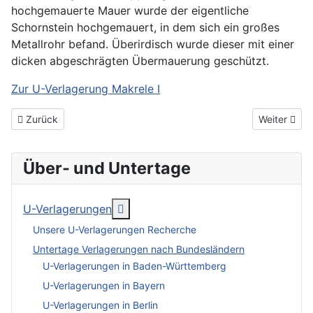
hochgemauerte Mauer wurde der eigentliche
Schornstein hochgemauert, in dem sich ein großes
Metallrohr befand. Überirdisch wurde dieser mit einer
dicken abgeschrägten Übermauerung geschützt.
Zur U-Verlagerung Makrele I
Vorheriger Beitrag: U-Verlagerung Makrele II
Nächster Be
Zurück
Weiter
Über- und Untertage
More about: U-Verlagerungen
U-Verlagerungen
Unsere U-Verlagerungen Recherche
Untertage Verlagerungen nach Bundesländern
U-Verlagerungen in Baden-Württemberg
U-Verlagerungen in Bayern
U-Verlagerungen in Berlin