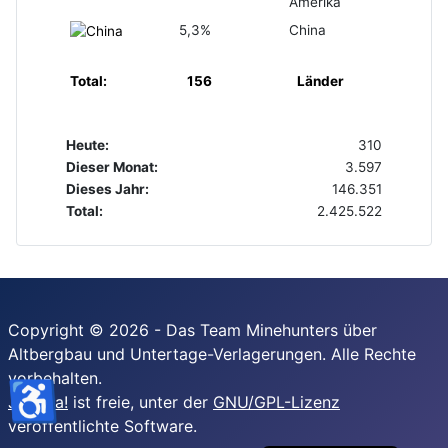
Amerika
5,3%
China
Total:
156
Länder
Heute:
310
Dieser Monat:
3.597
Dieses Jahr:
146.351
Total:
2.425.522
Copyright © 2026 - Das Team Minehunters über
Altbergbau und Untertage-Verlagerungen. Alle Rechte
vorbehalten.
♿
Joomla!
ist freie, unter der
GNU/GPL-Lizenz
veröffentlichte Software.