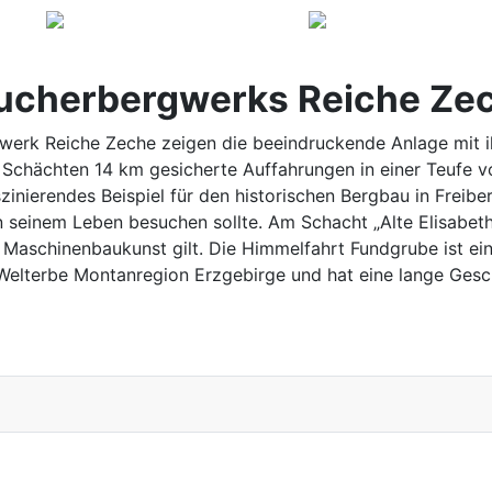
sucherbergwerks Reiche Ze
erk Reiche Zeche zeigen die beeindruckende Anlage mit ih
 Schächten 14 km gesicherte Auffahrungen in einer Teufe v
szinierendes Beispiel für den historischen Bergbau in Freib
n seinem Leben besuchen sollte. Am Schacht „Alte Elisabeth
 Maschinenbaukunst gilt. Die Himmelfahrt Fundgrube ist ei
Welterbe Montanregion Erzgebirge und hat eine lange Gesch