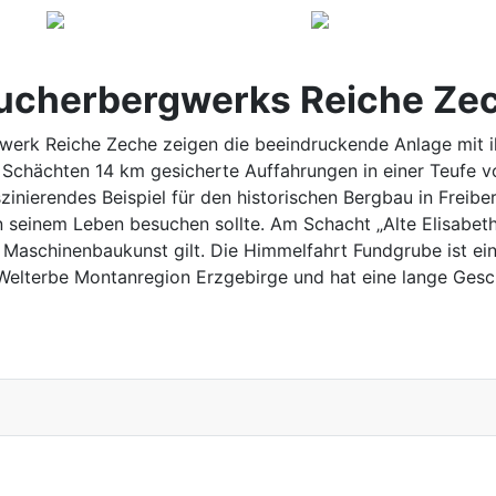
sucherbergwerks Reiche Ze
erk Reiche Zeche zeigen die beeindruckende Anlage mit ih
 Schächten 14 km gesicherte Auffahrungen in einer Teufe v
szinierendes Beispiel für den historischen Bergbau in Freib
n seinem Leben besuchen sollte. Am Schacht „Alte Elisabeth
 Maschinenbaukunst gilt. Die Himmelfahrt Fundgrube ist ei
Welterbe Montanregion Erzgebirge und hat eine lange Gesch