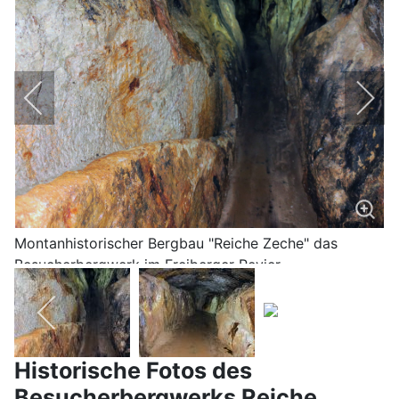
Montanhistorischer Bergbau "Reiche Zeche" das
Besucherbergwerk im Freiberger Revier
Historische Fotos des
Besucherbergwerks Reiche