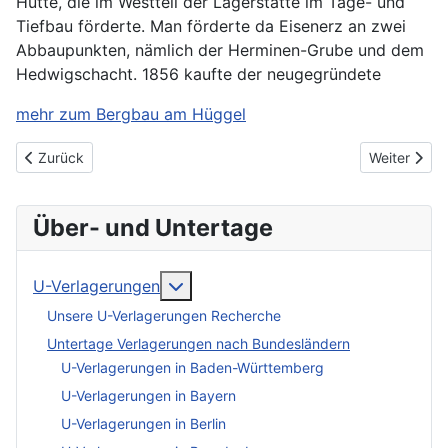
Hütte, die im Westteil der Lagerstätte im Tage- und
Tiefbau förderte. Man förderte da Eisenerz an zwei
Abbaupunkten, nämlich der Herminen-Grube und dem
Hedwigschacht. 1856 kaufte der neugegründete
mehr zum Bergbau am Hüggel
Vorheriger Beitrag: U-Verlagerung Mondstein
Nächster Be
Zurück
Weiter
Über- und Untertage
More about: U-Verlagerungen
U-Verlagerungen
Unsere U-Verlagerungen Recherche
Untertage Verlagerungen nach Bundesländern
U-Verlagerungen in Baden-Württemberg
U-Verlagerungen in Bayern
U-Verlagerungen in Berlin