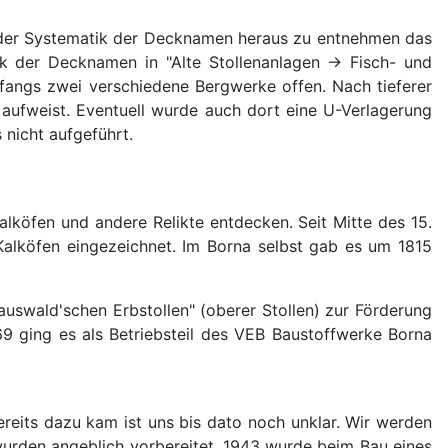
s der Systematik der Decknamen heraus zu entnehmen das
ik der Decknamen in "Alte Stollenanlagen -> Fisch- und
fangs zwei verschiedene Bergwerke offen. Nach tieferer
aufweist. Eventuell wurde auch dort eine U-Verlagerung
 nicht aufgeführt.
alköfen und andere Relikte entdecken. Seit Mitte des 15.
Kalköfen eingezeichnet. Im Borna selbst gab es um 1815
swald'schen Erbstollen" (oberer Stollen) zur Förderung
 ging es als Betriebsteil des VEB Baustoffwerke Borna
reits dazu kam ist uns bis dato noch unklar. Wir werden
wurden angeblich vorbereitet. 1943 wurde beim Bau eines