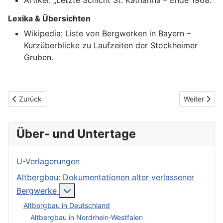
Artikel: „Letzte Schicht St. Katharina – Ende 1968.“
Lexika & Übersichten
Wikipedia: Liste von Bergwerken in Bayern –
Kurzüberblicke zu Laufzeiten der Stockheimer
Gruben.
Vorheriger Beitrag: Grubenfeld im Köstenbachtal bei Schmölz na
Nächster Be
Zurück
Weiter
Über- und Untertage
U-Verlagerungen
Altbergbau: Dokumentationen alter verlassener
More about: Altbergbau: Dokumentation
Bergwerke
Altbergbau in Deutschland
Altbergbau in Nordrhein-Westfalen