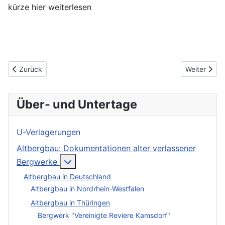
kürze hier weiterlesen
Vorheriger Beitrag: Schieferbergwerk Heinrichslust
Nächster Be
Zurück
Weiter
Über- und Untertage
U-Verlagerungen
Altbergbau: Dokumentationen alter verlassener
More about: Altbergbau: Dokumentation
Bergwerke
Altbergbau in Deutschland
Altbergbau in Nordrhein-Westfalen
Altbergbau in Thüringen
Bergwerk "Vereinigte Reviere Kamsdorf"