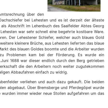
Amtsrechnung über den
chschiefer bei Lehesten und es ist derzeit der älteste
e als Abschrift im Lehenbuch des Saalfelder Abtes Georg
s Lehesten war sehr schnell eine begehrte kostbare Ware.
ren. Der Lehestener Schiefer, welcher auch blaues Gold
itere kleinere Brüche, aus Lehesten lieferten das blaue
r Markt des blauen Goldes boomte und die Arbeiter wurden
 zu Problemen kam bei der Förderung. Es wurde ein
Juni 1688 war dieser endlich durch den Berg getrieben
werkschaft die den Arbeitern noch weiter zugutekommen
aligen Abbaufahren einfach zu widrig.
ubenfelder verliehen und auch dazu gekauft. Die beiden
ohlen abgebaut. Über Bremsberge und Pferdegöpel wurde
re wurden immer wieder neue Stollen aufgefahren um das