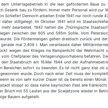
 dem Untertagebetrieb in die leer geförderten Baue zu
ch Gesenk bau zu fördern. Immer mehr Personal wird zur W
 von Schiefer! Dennoch arbeiten Ende 1941 nur noch runde 
 daher stillgelegt. Im Oktober 1941 wird im Staatsschief
ehr bearbeitet. 1942 hatten die „Thüringische Staatssc
iegen zwischen der 605 und 585m Sohle. Vom Petersloch
t wurde. Die Fördermengen gehen drastisch zurück und der
e gerade mal 2.409 t. Man veranlasste daher Militärintern
rückt wegen des Krieges ins Rampenlicht der Wehrmacht u
4 vom Chefplaner des Verlagerungsvorhabens befahren. Der
ht den Staatsbruch am 16.Mai 1944 und der Aufnahmebetrie
 Bereichen sofort zu beenden. Es ist nicht ganz klar ob s
r gewonnen wurde. Doch nach einer Zeit muss der komplet
wenn es von sehr kurzer Dauer ist da bereits einen Monat
gstadt stoppt so dass keine bayrischen (fast alle fränkisc
der Bruch mit 55 Leuten aus der Sowjetzone wieder in Bet
ige Bauern aufgeteilt.