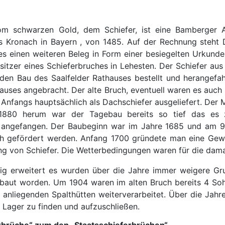
m schwarzen Gold, dem Schiefer, ist eine Bamberger 
 Kronach in Bayern , von 1485. Auf der Rechnung steht Da
 es einen weiteren Beleg in Form einer besiegelten Urkund
sitzer eines Schieferbruches in Lehesten. Der Schiefer au
den Bau des Saalfelder Rathauses bestellt und herangefah
ses angebracht. Der alte Bruch, eventuell waren es auch we
e Anfangs hauptsächlich als Dachschiefer ausgeliefert. De
m 1880 herum war der Tagebau bereits so tief das es
 angefangen. Der Baubeginn war im Jahre 1685 und am 9.
ch gefördert werden. Anfang 1700 gründete man eine Ge
ung von Schiefer. Die Wetterbedingungen waren für die dam
tig erweitert es wurden über die Jahre immer weigere Gr
ebaut worden. Um 1904 waren im alten Bruch bereits 4 S
anliegenden Spalthütten weiterverarbeitet. Über die Jah
ager zu finden und aufzuschließen.
erbrüche“ zum den „Staatsschieferbrüchen“