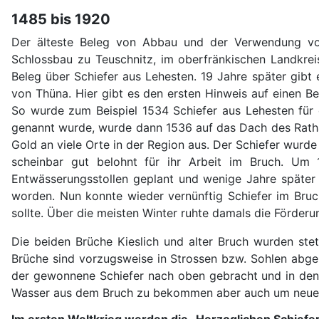
1485 bis 1920
Der älteste Beleg von Abbau und der Verwendung vo
Schlossbau zu Teuschnitz, im oberfränkischen Landkreis
Beleg über Schiefer aus Lehesten. 19 Jahre später gibt
von Thüna. Hier gibt es den ersten Hinweis auf einen Be
So wurde zum Beispiel 1534 Schiefer aus Lehesten für 
genannt wurde, wurde dann 1536 auf das Dach des Rathau
Gold an viele Orte in der Region aus. Der Schiefer wurd
scheinbar gut belohnt für ihr Arbeit im Bruch. U
Entwässerungsstollen geplant und wenige Jahre später
worden. Nun konnte wieder vernünftig Schiefer im Bru
sollte. Über die meisten Winter ruhte damals die Förder
Die beiden Brüche Kieslich und alter Bruch wurden ste
Brüche sind vorzugsweise in Strossen bzw. Sohlen abg
der gewonnene Schiefer nach oben gebracht und in den 
Wasser aus dem Bruch zu bekommen aber auch um neue L
Im ersten Weltkrieg werden die „Herzoglichen Schief