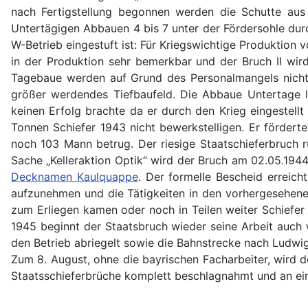
nach Fertigstellung begonnen werden die Schutte aus
Untertägigen Abbauen 4 bis 7 unter der Fördersohle dur
W-Betrieb eingestuft ist: Für Kriegswichtige Produktion
in der Produktion sehr bemerkbar und der Bruch II wird
Tagebaue werden auf Grund des Personalmangels nicht m
größer werdendes Tiefbaufeld. Die Abbaue Untertage l
keinen Erfolg brachte da er durch den Krieg eingestell
Tonnen Schiefer 1943 nicht bewerkstelligen. Er fördert
noch 103 Mann betrug. Der riesige Staatschieferbruch 
Sache „Kelleraktion Optik“ wird der Bruch am 02.05.194
Decknamen Kaulquappe
. Der formelle Bescheid erreic
aufzunehmen und die Tätigkeiten in den vorhergesehenen
zum Erliegen kamen oder noch in Teilen weiter Schiefe
1945 beginnt der Staatsbruch wieder seine Arbeit auch 
den Betrieb abriegelt sowie die Bahnstrecke nach Ludwi
Zum 8. August, ohne die bayrischen Facharbeiter, wird 
Staatsschieferbrüche komplett beschlagnahmt und an ein