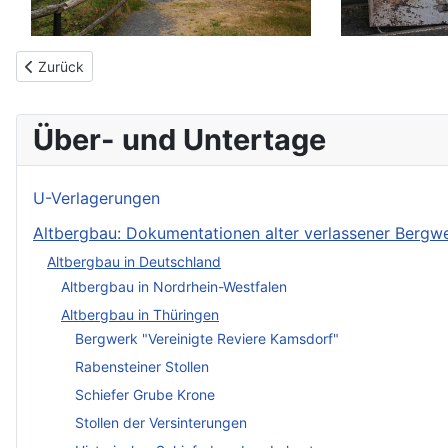
Vorheriger Beitrag: Örtelsbruch und seine Anfänge mit dem H
Zurück
Über- und Untertage
U-Verlagerungen
Altbergbau: Dokumentationen alter verlassener Berg
Altbergbau in Deutschland
Altbergbau in Nordrhein-Westfalen
Altbergbau in Thüringen
Bergwerk "Vereinigte Reviere Kamsdorf"
Rabensteiner Stollen
Schiefer Grube Krone
Stollen der Versinterungen