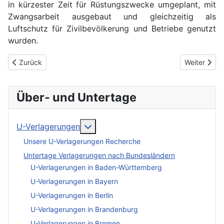
in kürzester Zeit für Rüstungszwecke umgeplant, mit
Zwangsarbeit ausgebaut und gleichzeitig als
Luftschutz für Zivilbevölkerung und Betriebe genutzt
wurden.
Vorheriger Beitrag: U-Verlagerung Unze
Nächster Be
Zurück
Weiter
Über- und Untertage
More about: U-Verlagerungen
U-Verlagerungen
Unsere U-Verlagerungen Recherche
Untertage Verlagerungen nach Bundesländern
U-Verlagerungen in Baden-Württemberg
U-Verlagerungen in Bayern
U-Verlagerungen in Berlin
U-Verlagerungen in Brandenburg
U-Verlagerungen in Bremen