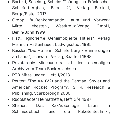
Barteld, Scheidig, Schein: "Thüringisch-Fränkischer
Schieferbergbau, Band 2", Verlag Barteld,
Berga/Elster 2017
Gropp: "Außenkommando Laura und Vorwerk
Mitte Lehesten", Westkreuz-Verlag GmbH,
Berlin/Bonn 1999
Hatt: "Ignorierte Geheimobjekte Hitlers", Verlag
Heinrich Hattenhauer, Ludwigsstadt 1995
Kessler: "Die Hölle im Schieferberg - Erinnerungen
an Laura", schwarm Verlag, Saalfeld 1998
Privatarchiv Minehunters inkl. dem ehemaligen
Archiv vom Team Bunkersachsen
PTB-Mitteilungen, Heft 1/2013
Reuter: "The A4 (V2) and the German, Soviet and
American Rocket Program", S. R. Research &
Publishing, Scarborough 2000
Rudolstädter Heimathefte, Heft 3/4-1997
Steiner: "Das KZ-Außenlager Laura in
Schmiedebach und die Raketentechnik",