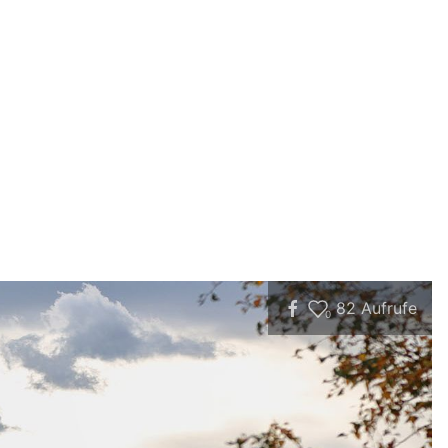
82
Aufrufe
0