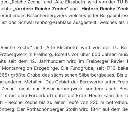
gen „Reiche Zeche“ und „Alte Elisabeth“ wird von der TU 
ächte „V
ordere Reiche Zeche
“ und „
Hintere Reiche Zec
eraubendes Besucherbergwerk welches jeder Bergauintressi
e ist das Schwarzenberg-Gebläse ausgestellt, welches als
„Reiche Zeche“ und „Alte Elisabeth“ wird von der TU Be
Erzbergwerk in Freiberg. Bereits vor über 600 Jahren mus
s seit dem 12. Jahrhundert wird im Freiberger Revier 
Montanregion Erzgebirge. Die Fundgrube, seit 1716 bek
865) größte Grube des sächsischen Silberbergbaues. Bis zu
d anderen Metallen. Das Gebiet der Bergwerke unter Freib
he Zeche“ nicht nur Besucherbergwerk sondern auch Be
150 m mit dem Förderkorb unter die Erde. Heute kann die
h - Reiche Zeche bis zu einer Teufe von 230 m betreiben. 
önberg. Der Rothschönberger Stolln wird 1844 auf dem 